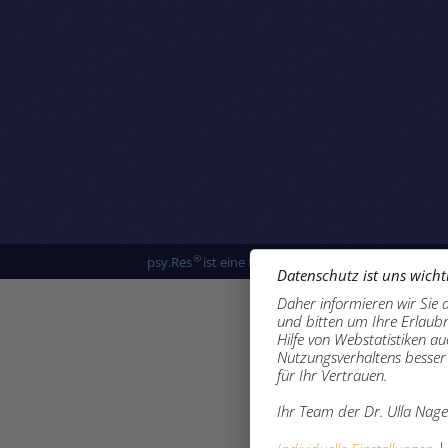
®
psy.Res
ist eine Marke der
DR. ULLA NAGEL GMB
Datenschutz ist uns wicht
Daher informieren wir Sie 
und bitten um Ihre Erlaubn
Hilfe von Webstatistiken a
Nutzungsverhaltens besser 
für Ihr Vertrauen.
Ihr Team der Dr. Ulla Na
|