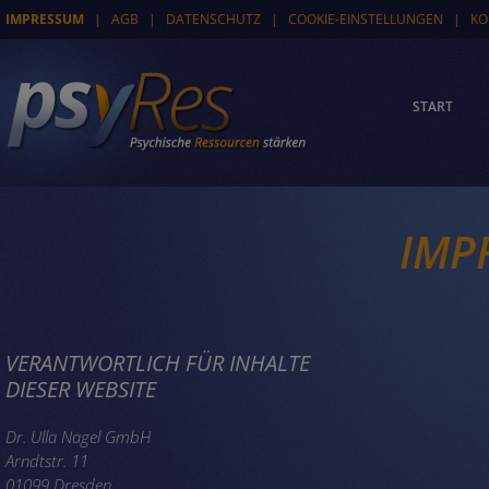
IMPRESSUM
|
AGB
|
DATENSCHUTZ
|
COOKIE-EINSTELLUNGEN
|
KO
START
IMP
VERANTWORTLICH FÜR INHALTE
DIESER WEBSITE
Dr. Ulla Nagel GmbH
Arndtstr. 11
01099 Dresden